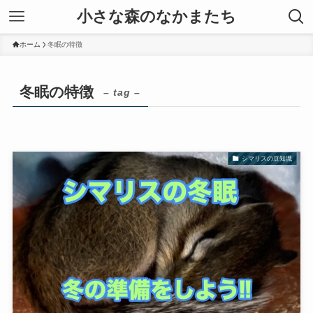
小さな森のなかまたち
ホーム
冬眠の特徴
冬眠の特徴
– tag –
シマリスの豆知識